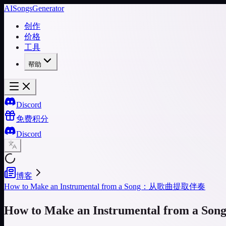
AISongsGenerator
创作
价格
工具
帮助
Discord
免费积分
Discord
博客
How to Make an Instrumental from a Song：从歌曲提取伴奏
How to Make an Instrumental from