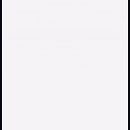
检查伴奏是否足以支持排练
选择一首主唱清楚的自有歌曲并执行分离。比较主歌、副歌和
过渡中的原曲与伴奏，记录人声残留、伴奏缺失、时序变化和
明显伪影。
通过人声结果观察演唱与叠层
选择希望研究人声作用的合格歌曲。对照原曲检查分句、和
声、环境声以及乐器与人声重叠的段落；结果可能仍需编辑，