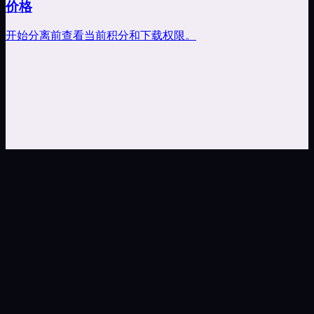
价格
开始分离前查看当前积分和下载权限。
选择音乐库歌曲
查看分离积分和权限