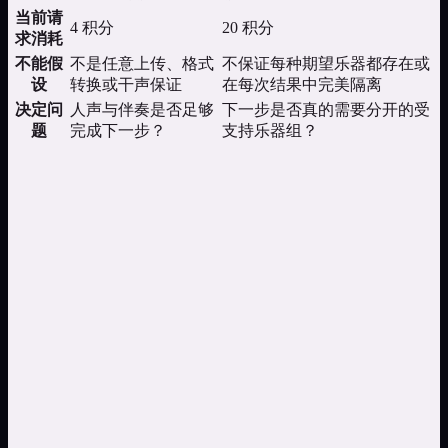
当前请
4 积分
20 积分
求消耗
不能假
不是任意上传、格式
不保证每种期望乐器都存在或
设
转换或干声保证
在每次结果中完美隔离
决定问
人声与伴奏是否足够
下一步是否真的需要分开的受
题
完成下一步？
支持乐器组？
可以用什么歌曲做人声分离？
请选择自己 AISongsGenerator 生成历史中受支持且状态成功的
歌曲。服务会验证登录用户的所有权和任务状态。