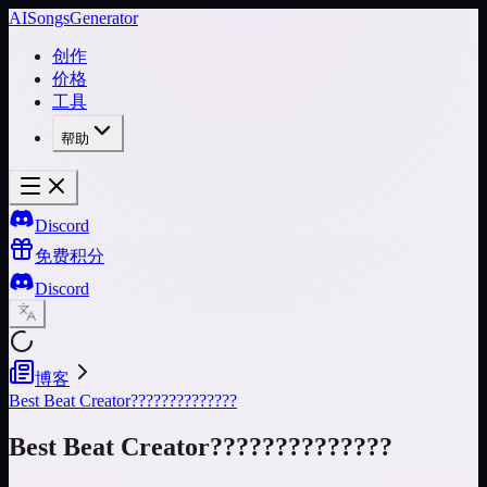
AISongsGenerator
创作
价格
工具
帮助
Discord
免费积分
Discord
博客
Best Beat Creator??????????????
Best Beat Creator??????????????