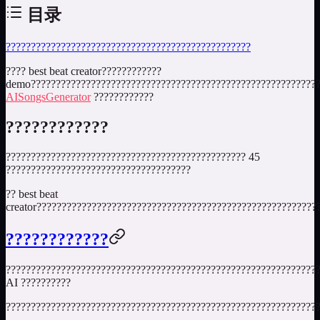
目录
????????????
????????????
?????????
????
????
????
????
????
best beat creator
????????????
demo?????????????????????????????????????????????????????????
AISongsGenerator
????????????
????????????
???????????????????????????????????????????????? 45
?????????????????????????????????????
??
best beat
creator
????????????????????????????????????????????????????????
????????????
??????????????????????????????????????????????????????????????
AI ??????????
??????????????????????????????????????????????????????????????