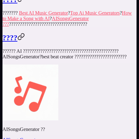
???????
Best AI Music Generator
?
Top Ai Music Generators
?
How
to Make a Song with AI
?
AISongsGenerator
???
????????????????????????????????????
????
?????? AI ????????????????????????????????????????????
AISongsGenerator?
best beat creator
????????????????????????
AISongsGenerator ??