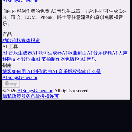
AISongsGenerator
面向内容创作者的免费 AI 音乐生成器。几秒钟即可生成 Lo-
Fi、嘻哈、EDM、Phonk、爵士等任意流派的原创免版权音
乐。
产品
功能
价格
媒体报道
AI 工具
AI 音乐生成器
AI 歌词生成器
AI 歌曲封面
AI 音乐视频
AI 人声
移除
文本转歌曲
AI 节拍制作器
免版税 AI 音乐
指南
博客
如何用 AI 制作歌曲
AI 音乐版权指南
什么是
AISongsGenerator
中文
©
2026
AISongsGenerator
, All rights reserved
隐私政策
服务条款
授权许可