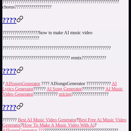
?????????????????????????????????????????????????????????
chorus??????????????????
????
??????????????????
how to make AI music video
??????????????????
?????????????????????????????????????????????????????
????????????????????????????????? remix????????????
????
?
AISongsGenerator
???? AISongsGenerator ????????????
AI
Lyrics Generator
??????
AI Song Generator
???????????
AI Music
Video Generator
????????????
pricing
??????????????????
????
???????
Best AI Music Video Generator
?
Best Free Ai Music Video
Generator
?
How To Make A Music Video With Ai
?
AISongsGenerator ???
????????????????????????????????????