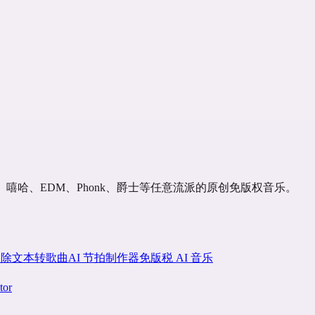
i、嘻哈、EDM、Phonk、爵士等任意流派的原创免版权音乐。
移除
文本转歌曲
AI 节拍制作器
免版税 AI 音乐
or