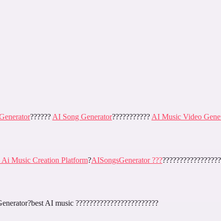
 Generator
??????
AI Song Generator
???????????
AI Music Video Gener
 Ai Music Creation Platform
?
AISongsGenerator ???
?????????????????
Generator?
best AI music
????????????????????????