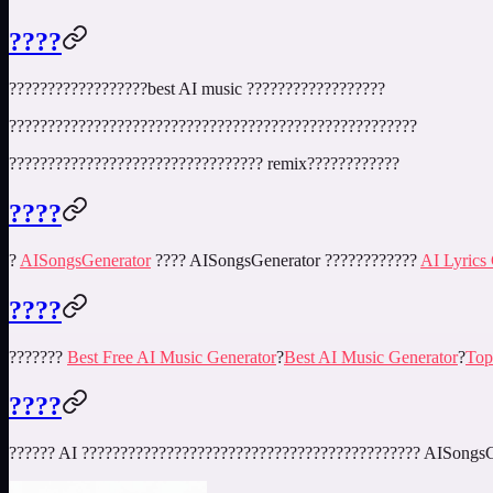
????
??????????????????
best AI music
??????????????????
?????????????????????????????????????????????????????
????????????????????????????????? remix????????????
????
?
AISongsGenerator
???? AISongsGenerator ????????????
AI Lyrics
????
???????
Best Free AI Music Generator
?
Best AI Music Generator
?
Top
????
?????? AI ???????????????????????????????????????????? AISongs