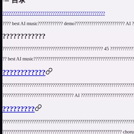
????????????
????????????
?????????
????
????
????
????
????
best AI music
???????????? demo???????????????????????? AI 
????????????
???????????????????????????????????????????????? 45 ???????????
??
best AI music
????????????????????????????????????????????????
????????????
???????????????????????????????????????????????????????????????
?????????????????????????????????? AI ?????????????????????????
?????????
??????????????????????????????????????????????????????????????
????????????????????????????????????????????????????????? choru