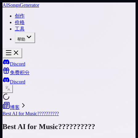
AISongsGenerator
创作
价格
工具
帮助
Discord
免费积分
Discord
博客
Best AI for Music??????????
Best AI for Music??????????