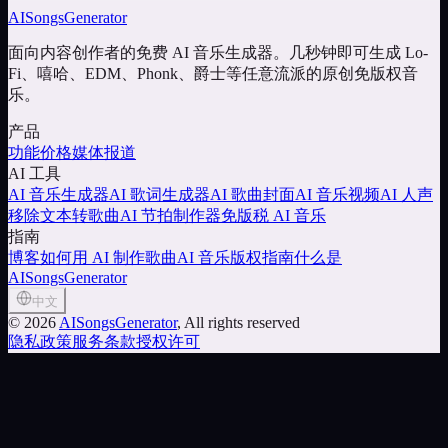
AISongsGenerator
面向内容创作者的免费 AI 音乐生成器。几秒钟即可生成 Lo-
Fi、嘻哈、EDM、Phonk、爵士等任意流派的原创免版权音
乐。
产品
功能
价格
媒体报道
AI 工具
AI 音乐生成器
AI 歌词生成器
AI 歌曲封面
AI 音乐视频
AI 人声
移除
文本转歌曲
AI 节拍制作器
免版税 AI 音乐
指南
博客
如何用 AI 制作歌曲
AI 音乐版权指南
什么是
AISongsGenerator
中文
©
2026
AISongsGenerator
, All rights reserved
隐私政策
服务条款
授权许可