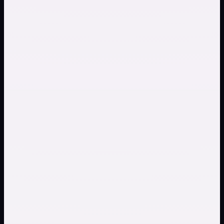
专业写歌质量
AI 作曲工具输出的每首歌都是专业写作和制作水准。自动处
理歌词创作、旋律编写、编曲、混音和母带——无需任何写歌
经验就能拿到电台级成品。这款 AI 歌曲创作工具交付值得信
赖的品质。
涵盖所有风格和情绪
从流行抒情到摇滚颂歌，从说唱到乡村叙事，再到 Lo-fi 氛围
——这款 AI 写歌工具覆盖所有风格。歌曲创作 AI 会根据你
选的风格调整写作方式，是目前最全面的 AI 作曲工具。
带歌词和人声的完整歌曲
不同于基础歌词生成器，这款 AI 写歌工具创作带逼真人声的
完整歌曲，真实演唱你的歌词。AI 歌曲创作工具生成歌词、
谱写旋律并制作完整的人声表演。每次 AI 写歌都产出可以分