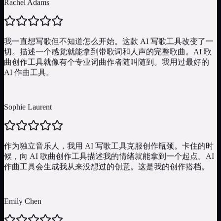
型——AI 作曲工具都能交付令人信服的演绎。每次 AI 写歌都
产出自然且富有表现力的人声。
我一直想写歌但不知道怎么开始。这款 AI 写歌工具改变了一
切。描述一个感觉就能拿到带歌词和人声的完整歌曲。AI 歌
曲创作工具就像有个专业词曲作者随叫随到。我用过最好的
一键导出分享
AI 作曲工具。
下载 MP3 或 WAV 格式的 AI 写歌工具作品。高级用户可下载
分轨——人声、鼓组、低音、旋律——用于在任何 DAW 中深
Sophie Laurent
度编辑。直接分享到社交平台或用于下一个项目。AI 歌曲创
作工具让从创作到发布变得无缝顺畅。
作为独立音乐人，我用 AI 写歌工具克服创作瓶颈。卡住的时
候，向 AI 歌曲创作工具描述我的情绪就能拿到一个起点。AI
作曲工具会生成我从来没想过的创意。这是我的创作搭档。
Emily Chen