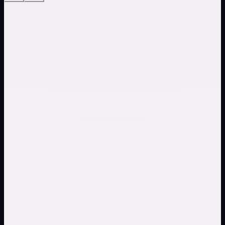
AI 写出完整歌曲
AI 写歌工具读取你的描述——风格、主题、情绪、节奏——
并生成带歌词、人声和编曲的完整歌曲。不需要手动写歌。
AI 歌曲创作工具处理从概念到成品的每一步。