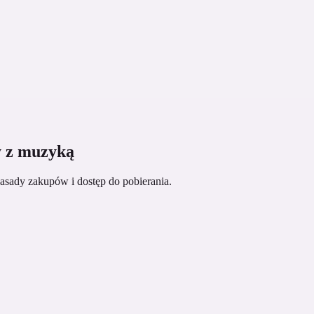
w i dopiero wtedy wyślij zadanie.
lifikującej się piosenki z biblioteki w innym obsługiwanym narzędziu.
y z muzyką
asady zakupów i dostęp do pobierania.