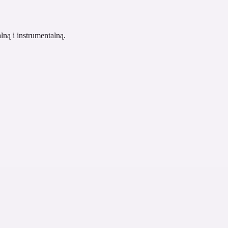
lną i instrumentalną.
tu. Włącz tryb instrumentalny, jeśli nie chcesz głównego wokalu.
samodzielnie go popraw przed przejściem do pełnej piosenki.