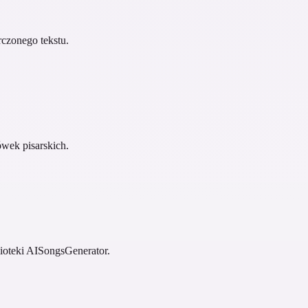
czonego tekstu.
ówek pisarskich.
lioteki AISongsGenerator.