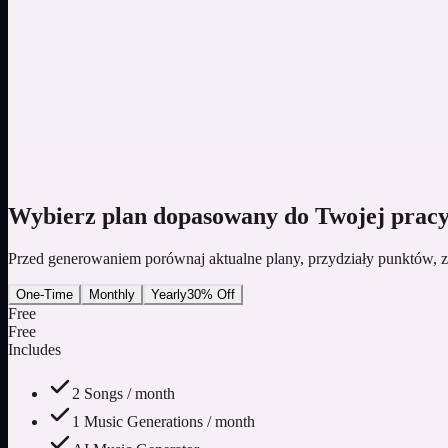
Wybierz tryb i uruchom zadanie
Ustaw dostępny kierunek twórczy, zaloguj się, sprawdź liczbę punktó
3
Oceń wynik i wybierz kolejny krok
Śledź status, odsłuchuj ukończone utwory i w razie potrzeby użyj kwa
Wybierz plan dopasowany do Twojej prac
Przed generowaniem porównaj aktualne plany, przydziały punktów, z
One-Time
Monthly
Yearly
30% Off
Free
Free
Includes
2 Songs / month
1 Music Generations / month