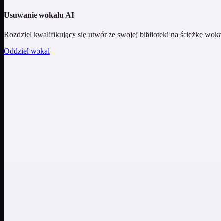
Usuwanie wokalu AI
Rozdziel kwalifikujący się utwór ze swojej biblioteki na ścieżkę woka
Oddziel wokal
Zamień opis w muzykę
Opisz gatunek, nastrój, energię i instrumenty albo użyj własnego teks
Opisy
Własny tekst
Instrumental
Otwórz Generator muzyki AI
Dopracuj tekst przed generowaniem audio
Zbuduj szkic wokół tematu, języka, nastroju i struktury, a następnie 