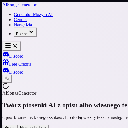
AISongsGenerator
Generator Muzyki AI
Cennik
Narzędzia
Pomoc
Discord
Free Credits
Discord
AISongsGenerator
Twórz piosenki AI z opisu albo własnego te
Opisz brzmienie, którego szukasz, lub dodaj własny tekst, a następ
Prosty
Niestandardowy