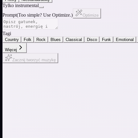
Tylko instrumental
Prompt
(
Too simple? Use Optimize.
)
Optimize
Tagi
Country
Folk
Rock
Blues
Classical
Disco
Funk
Emotional
Więcej
Zacznij tworzyć muzykę
Elektroniczny puls
Deszcz i natura