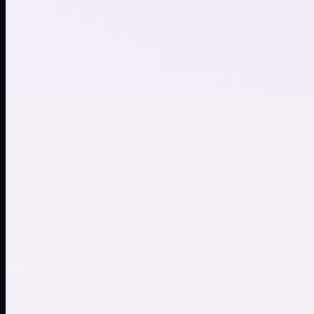
Ambient chill
Trap Vibes
Synthwave
Festival Drop
Pop z żeńskim wokalem
Smooth Sax
Chill
Spokojne pianino